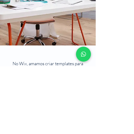
No Wix, amamos criar templates para
construir sites incríveis e isso só é possível
graças ao feedback e suporte de usuários
como você! Confira os novos recursos Wix
na seção Sobre, na página de Suporte. Caso
precise de ajuda de um designer
profissional, vá ao Wix Marketplace e
contrate um Parceiro. Se precisar de mais
ajuda, envie suas perguntas no Fórum de
Suporte e receba respostas imediatas.